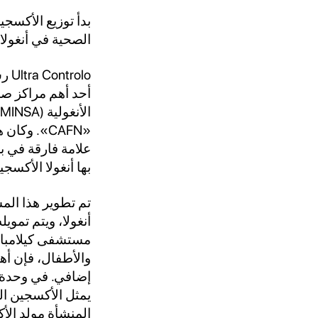
بدأ توزيع الأكسج
الصحية في أنغولا.
olo
أحد أهم مراكز ص
ا
«CAFN». و
علامة فارقة في ب
بها أنغولا الأكس
تم تطوير هذا الم
مستشفى كيلامبا ك
والأطفال، فإن أه
إضافي. في وحدة ح
يمثل الأكسجين الف