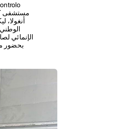
مستشفى كيل
أنغولا، ل
الإنمائي لصا