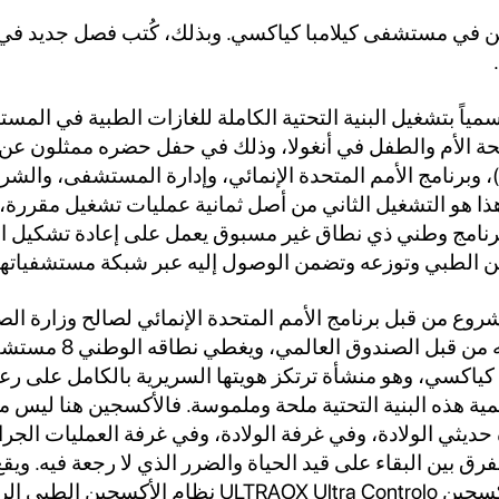
ين في مستشفى كيلامبا كياكسي. وبذلك، كُتب فصل جديد في ت
Ultra Contr رسمياً بتشغيل البنية التحتية الكاملة للغازات الطبية في ال
حة الأم والطفل في أنغولا، وذلك في حفل حضره ممثلون عن 
لأنغولية (MINSA)، وبرنامج الأمم المتحدة الإنمائي، وإدارة المستشفى، وال
كان هذا هو التشغيل الثاني من أصل ثمانية عمليات تشغيل مقررة،
رنامج وطني ذي نطاق غير مسبوق يعمل على إعادة تشكيل الط
جين الطبي وتوزعه وتضمن الوصول إليه عبر شبكة مستشفياتها
شروع من قبل برنامج الأمم المتحدة الإنمائي لصالح وزارة ا
أنغولا، ويتم تمويله من قبل الصند
ياكسي، وهو منشأة ترتكز هويتها السريرية بالكامل على رعا
مية هذه البنية التحتية ملحة وملموسة. فالأكسجين هنا ليس 
ديثي الولادة، وفي غرفة الولادة، وفي غرفة العمليات الجرا
رق بين البقاء على قيد الحياة والضرر الذي لا رجعة فيه. وي