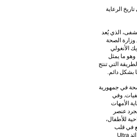
اريخ الرعاية
مستشفى، الذي يُعد
وزارة الصحة
شريك الأنغولي
 وهو ما يمثل
ريقة التي تنتج
 بشكل دائم.
لصحة في جمهورية
وق العالمي، ويغطي نطاقه الوطني 8 مستشفيات. وفي
ية الأمهات
مجرد عنصر
حية للأطفال،
قع في قلب
المنشأة مولد الأكسجين ULTRAOX Ultra Controlo نظام الأكسجين الطبي الرائد Ultra