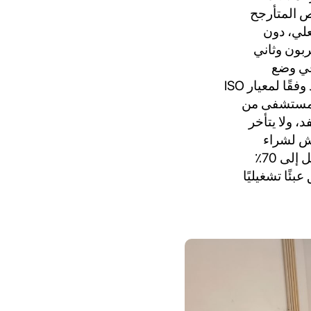
اص المتأرجح
 الوقت الفعلي، دون
بون وثاني
في وضع
أوتوماتيكي بالكامل مع نظام احتياطي مدمج مضمون ضد الأعطال، وهو معتمد وفقًا لمعيار ISO
بة لمستشفى من
 ولا يتأخر
هش لشراء
الأسطوانات. ULTRAOX جهاز ULTRAOX تكاليف الأكسجين السنوية بنسبة تصل إلى 70٪
ئًا تشغيليًا