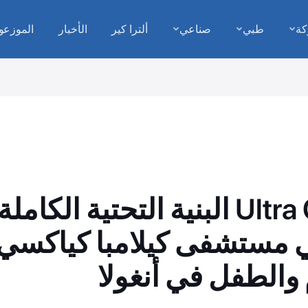
كة
طبي
صناعي
ألترا كير
الأخبار
الموزعو
Ultra Controlo البنية التحتية ال
ي مستشفى كيلامبا كياكسي
والطفل في أنغولا