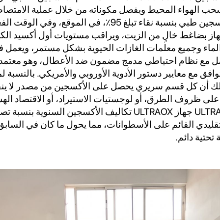
 الذي يسحب الهواء المحيط ويفصل مكوناته من خلال عملية الامتص
بالضغط لإنتاج أكسجين طبي بنسبة نقاء تبلغ 95٪، في الموقع، وفي
هاز بضاغط خالٍ من الزيت، ويراقب مستويات أول أكسيد الكر
لماء وجميع معلمات الغازات الحيوية بشكل مستمر، ويعمل 
13485 ومتوافق مع معايير دستور الأدوية الأوروبي والأمريكي. بالنس
ذلك أن كل قسم سريري يحصل على الأكسجين من مصدر لا ينفد،
 على ظروف الطرق، أو لوجستيات الاستيراد، أو الاقتصاد ال
لتقليدي القائم على الأسطوانات، مما يحول ما كان في السابق عب
 تحتية دائم.