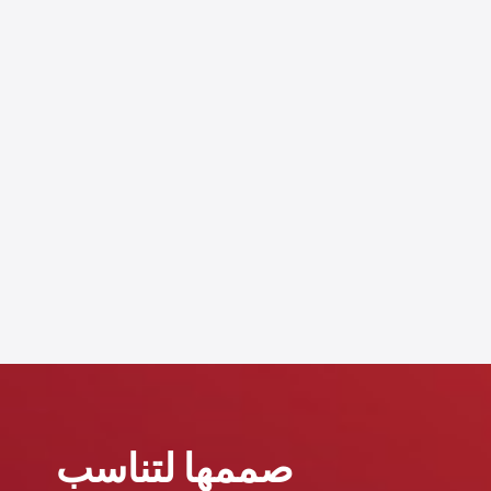
صممها لتناسب