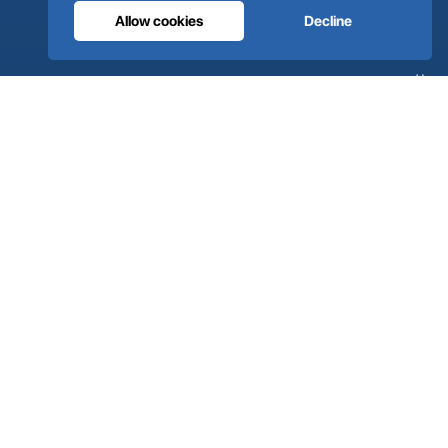
العلامات التجارية الشريكة
Allow cookies
Decline
معالجة الهواء
الدعم
ألترا كير على مدار الساعة
الموزعون
اتصل بنا
خريطة الموقع
ISO 13485
ISO 9001
EN ISO 7396-1
MDR الفئة IIb
CE 1639
صُنع في البرتغال
· 40 عامًا من الخبرة الهندسية · أكثر من 80 دولة
© 2026 Ultra Controlo. جميع الحقوق محفوظة.
مدعوم من
SO-MA
Studio
سياسة الخصوصية
الشروط والأحكام
المساعدة والدعم