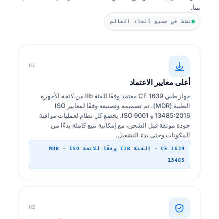
منا.
نشط في جميع أنحاء العالم
01
أعلى معايير الاعتماد
جهاز طبي CE 1639 معتمد وفقًا للفئة IIb من لائحة الأجهزة
الطبية (MDR). تم تصميمه وتصنيعه وفقًا لمعايير ISO
13485:2016 و ISO 9001. يخضع كل نظام لعمليات مراقبة
جودة موثقة قبل الشحن، مع إمكانية تتبع كاملة بدءًا من
المكونات وحتى بدء التشغيل.
CE 1639 · الفئة IIB وفقًا للائحة MDR · ISO
13485
02