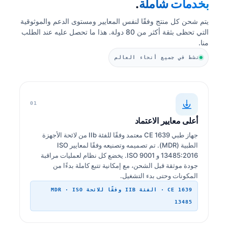
بخدمات شاملة
.
يتم شحن كل منتج وفقًا لنفس المعايير ومستوى الدعم والموثوقية
التي تحظى بثقة أكثر من 80 دولة. هذا ما تحصل عليه عند الطلب
منا.
نشط في جميع أنحاء العالم
01
أعلى معايير الاعتماد
جهاز طبي CE 1639 معتمد وفقًا للفئة IIb من لائحة الأجهزة
الطبية (MDR). تم تصميمه وتصنيعه وفقًا لمعايير ISO
13485:2016 و ISO 9001. يخضع كل نظام لعمليات مراقبة
جودة موثقة قبل الشحن، مع إمكانية تتبع كاملة بدءًا من
المكونات وحتى بدء التشغيل.
CE 1639 · الفئة IIB وفقًا للائحة MDR · ISO
13485