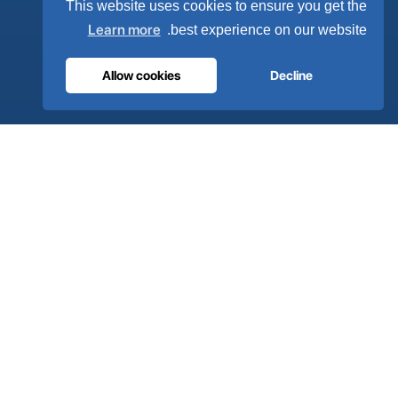
This website uses cookies to ensure you get the
نظرة عامة
Learn more
best experience on our website.
الحلول
العلامات التجارية الشريكة
Allow cookies
Decline
معالجة الهواء
الدعم
ألترا كير على مدار الساعة
الموزعون
اتصل بنا
خريطة الموقع
ISO 13485
ISO 9001
EN ISO 7396-1
MDR الفئة IIb
CE 1639
صُنع في البرتغال
· 40 عامًا من الخبرة الهندسية · أكثر من 80 دولة