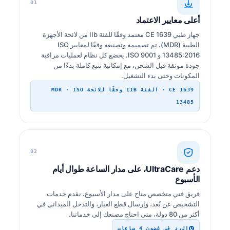
01
أعلى معايير الاعتماد
جهاز طبي CE 1639 معتمد وفقًا للفئة IIb من لائحة الأجهزة
الطبية (MDR). تم تصميمه وتصنيعه وفقًا لمعايير ISO
13485:2016 و ISO 9001. يخضع كل نظام لعمليات مراقبة
جودة موثقة قبل الشحن، مع إمكانية تتبع كاملة بدءًا من
المكونات وحتى بدء التشغيل.
CE 1639 · الفئة IIB وفقًا للائحة MDR · ISO
13485
02
دعم UltraCare، على مدار الساعة طوال أيام
الأسبوع
فريق فني متخصص متاح على مدار الأسبوع. نقدم خدمات
التشخيص عن بُعد، وإرسال قطع الغيار، والتدخل الميداني في
أكثر من 80 دولة، متى احتاج مصنعك إلى خدماتنا.
الرد في غضون 4 ساعات