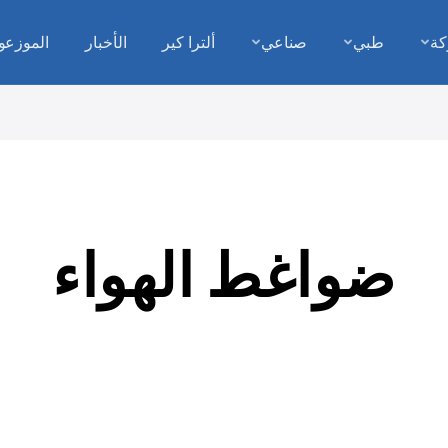
كة
طبي
صناعي
ألترا كير
الأخبار
الموزعو
ضواغط الهواء