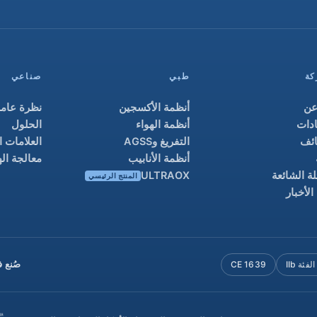
كة
طبي
صناعي
عن
أنظمة الأكسجين
نظرة عامة
دات
أنظمة الهواء
الحلول
ائف
التفريغ وAGSS
العلامات ا
أنظمة الأنابيب
معالجة اله
لة الشائعة
ULTRAOX
المنتج الرئيسي
الأخبار
CE 1639
صُنع ف