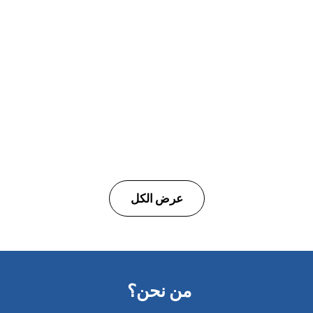
ACIH
الهواء المضغوط في المستشفيات والمصانع
عرض الكل
من نحن؟