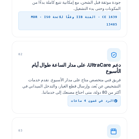
جودة موثقة قبل الشحن، مع إمكانية تتبع كاملة بدءًا من
المكونات وحتى بدء التشغيل.
CE 1639 · الفئة IIB وفقًا للائحة MDR · ISO
13485
02
دعم UltraCare، على مدار الساعة طوال أيام
الأسبوع
فريق فني متخصص متاح على مدار الأسبوع. نقدم خدمات
التشخيص عن بُعد، وإرسال قطع الغيار، والتدخل الميداني في
أكثر من 80 دولة، متى احتاج مصنعك إلى خدماتنا.
الرد في غضون 4 ساعات
03