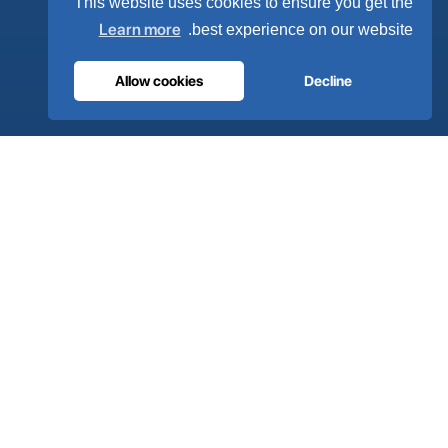
This website uses cookies to ensure you get the
نظرة عامة
Learn more
best experience on our website.
الحلول
العلامات التجارية الشريكة
Allow cookies
Decline
معالجة الهواء
الدعم
ألترا كير على مدار الساعة
الموزعون
اتصل بنا
خريطة الموقع
ISO 13485
ISO 9001
EN ISO 7396-1
MDR الفئة IIb
CE 1639
صُنع في البرتغال
· 40 عامًا من الخبرة الهندسية · أكثر من 80 دولة