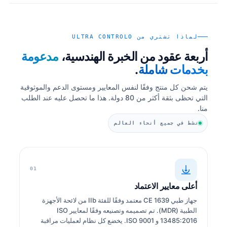
لماذا تشتري من ULTRA CONTROLO
أربعة عقود من الخبرة الهندسية،
مدعومة
بخدمات شاملة
.
يتم شحن كل منتج وفقًا لنفس المعايير ومستوى الدعم والموثوقية
التي تحظى بثقة أكثر من 80 دولة. هذا ما تحصل عليه عند الطلب
منا.
نشط في جميع أنحاء العالم
01
أعلى معايير الاعتماد
جهاز طبي CE 1639 معتمد وفقًا للفئة IIb من لائحة الأجهزة
الطبية (MDR). تم تصميمه وتصنيعه وفقًا لمعايير ISO
13485:2016 و ISO 9001. يخضع كل نظام لعمليات مراقبة