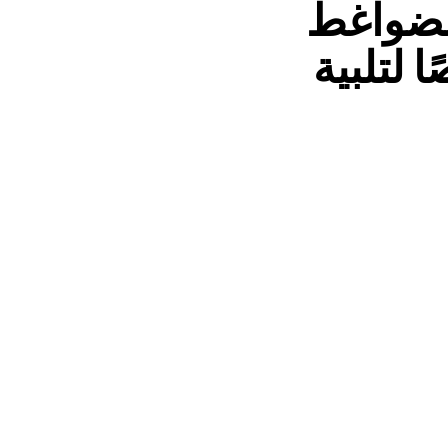
لضواغط
 لتلبية