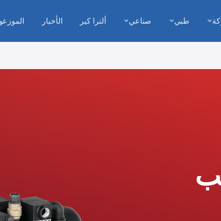
كة
طبي
صناعي
ألترا كير
الأخبار
الموزعو
ب