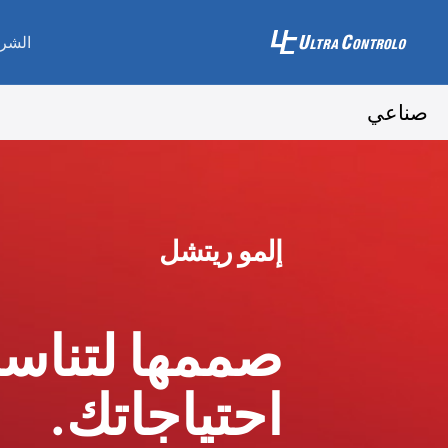
الشر
صناعي
إلمو ريتشل
صممها لتناس
احتياجاتك.