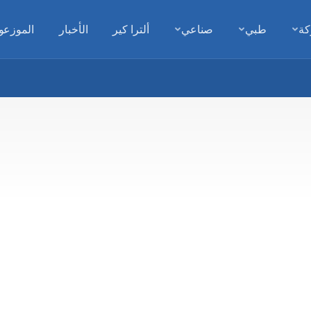
كة
طبي
صناعي
ألترا كير
الأخبار
الموزعو