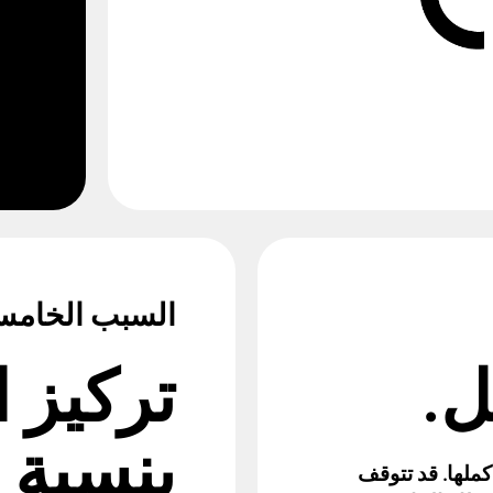
السبب الخام
ل.
تركيز 
بنسبة 95٪
ملها. قد تتوقف