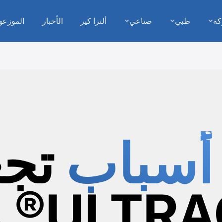
كة
طبي
صناعي
ألترا كير
الأخبار
الموزعو
تجع
ULT® من