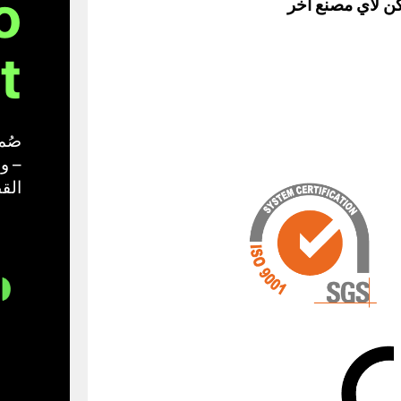
o
 ISO 13485 – ولا يمكن لأي مصنع آخر
.
– وه
القطاع 