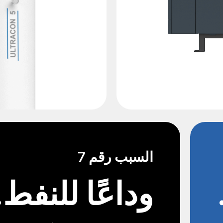
السبب رقم 7
وداعًا للنفط.