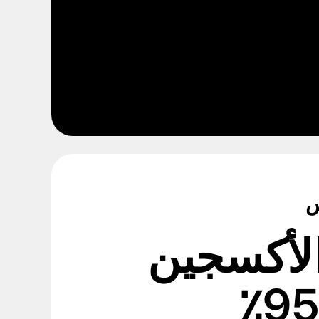
س
الأكسجين