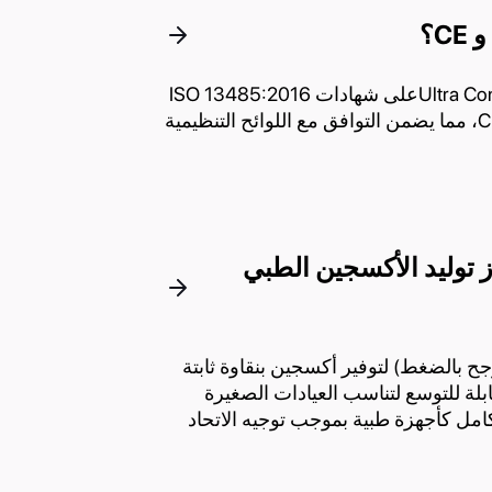
نعم. حصلت منتجات Ultra Controloوأنظمة الجودة Ultra Controloعلى شهادات ISO 13485:2016
وISO 9001:2015 وISO 14001، كما تحمل علامة CE 1639، مما يضمن التوافق مع اللوائح التنظيمية
ز توليد الأكسجين الطبي
 PSA (الامتصاص المتأرجح بالضغط) لتوفير أكسجين بنقاوة ثابتة
ت قابلة للتوسع لتناسب العيادات الصغيرة
امل كأجهزة طبية بموجب توجيه الاتحاد