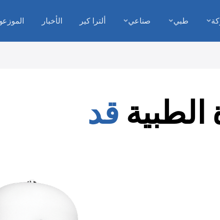
كة
طبي
صناعي
ألترا كير
الأخبار
الموزعو
 الطبية
قد