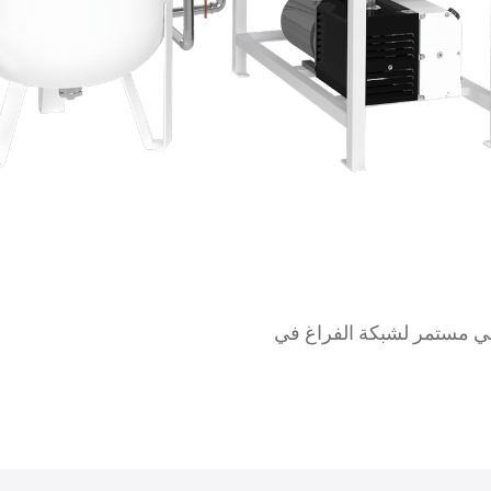
UL توفير فراغ طبي مستمر لشبكة الفراغ في