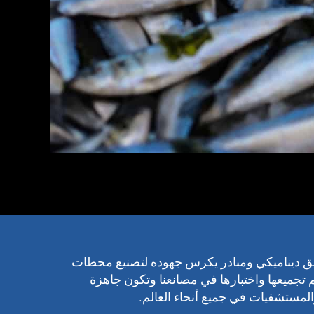
Ultra من فريق ديناميكي ومبادر يكرس جهوده لتصنيع محطات
تم تجميعها واختبارها في مصانعنا وتكون جاهزة
المستشفيات في جميع أنحاء العالم.