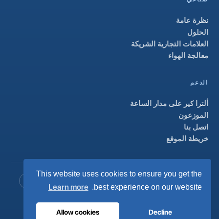
نظرة عامة
الحلول
العلامات التجارية الشريكة
معالجة الهواء
الدعم
ألترا كير على مدار الساعة
الموزعون
اتصل بنا
خريطة الموقع
This website uses cookies to ensure you get the
ISO 13485
ISO 9001
EN ISO 7396-1
MDR الفئة IIb
Learn more
best experience on our website.
CE 1639
صُنع في البرتغال
· 40 عامًا من الخبرة الهندسية · أكثر من 80 دولة
Allow cookies
Decline