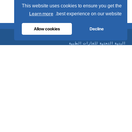
This website uses cookies to ensure you get the
Learn more
best experience on our website.
Allow cookies
Decline
البنية التحتية للغازات الطبية
الأكسجين الذي تثق به المستشفيات.
أنظمة غازات طبية متكاملة، بدءًا من التوليد في الموقع وصولاً إلى
شبكة الأنابيب داخل المستشفى. صُممت في البرتغال، وتم تركيبها في
أكثر من 80 دولة.
تواصل مع مهندسينا
كن موزعًا